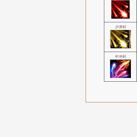
少泽剑
中冲剑