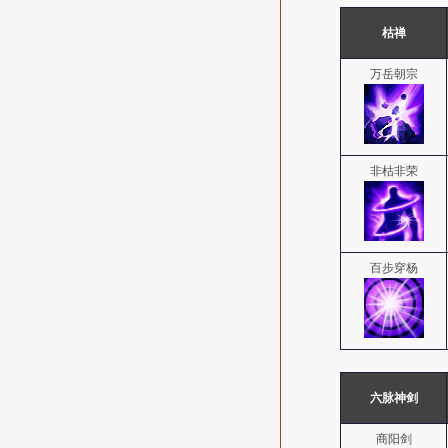
枯禅
万岳朝宗
非枯非荣
百步穿杨
六脉神剑
商阳剑