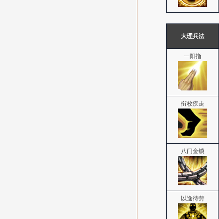
大理兵法
一阳指
衔枚疾走
八门金锁
以逸待劳