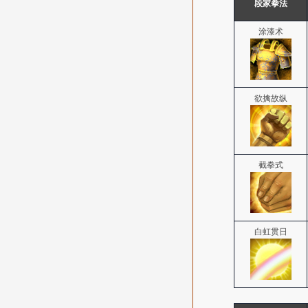
段家拳法
涂漆术
欲擒故纵
截拳式
白虹贯日