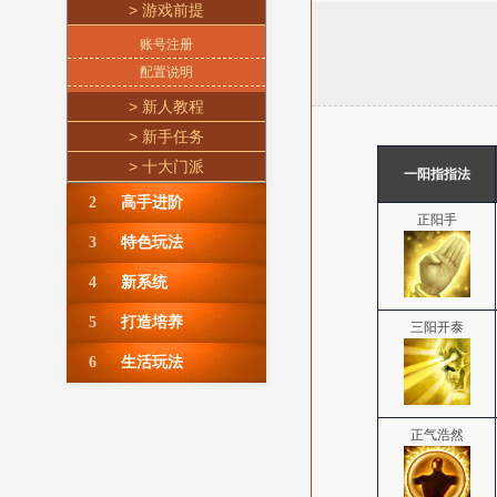
> 游戏前提
账号注册
配置说明
> 新人教程
> 新手任务
> 十大门派
一阳指指法
2
高手进阶
正阳手
3
特色玩法
4
新系统
5
打造培养
三阳开泰
6
生活玩法
正气浩然