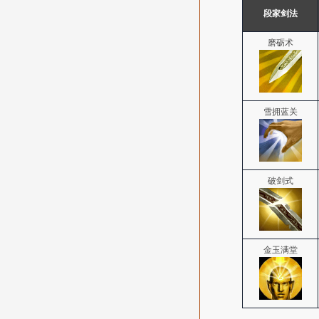
段家剑法
磨砺术
雪拥蓝关
破剑式
金玉满堂