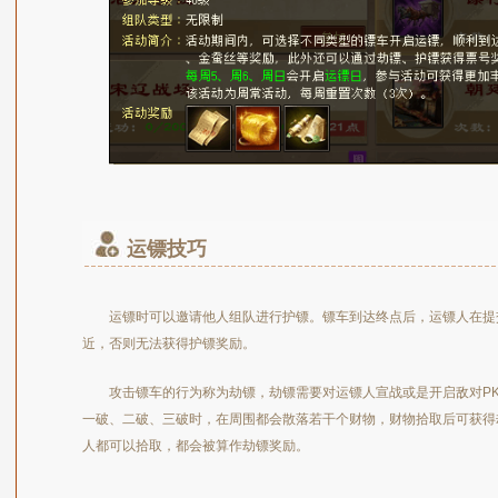
运镖技巧
运镖时可以邀请他人组队进行护镖。镖车到达终点后，运镖人在提
近，否则无法获得护镖奖励。
攻击镖车的行为称为劫镖，劫镖需要对运镖人宣战或是开启敌对P
一破、二破、三破时，在周围都会散落若干个财物，财物拾取后可获得
人都可以拾取，都会被算作劫镖奖励。