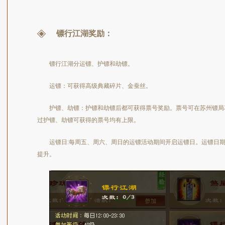
镖行江湖奖励：
镖行江湖分运镖、护镖和劫镖。
运镖：可获得高级典藏碎片、金蚕丝。
护镖、劫镖：护镖和劫镖后都可获得票号奖励。票号可在苏州镖局花剑雨
过护镖、劫镖可获得的票号均有上限。
运镖日:每周五、周六、周日的运镖活动期间开启运镖日。运镖日
提升。