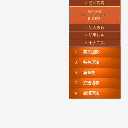
> 游戏前提
账号注册
配置说明
> 新人教程
> 新手任务
> 十大门派
2
高手进阶
3
特色玩法
4
新系统
5
打造培养
6
生活玩法