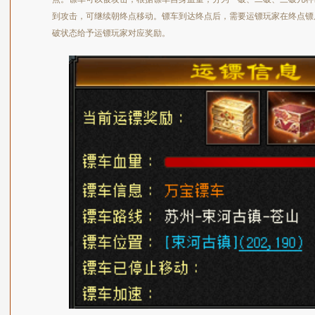
到攻击，可继续朝终点移动。镖车到达终点后，需要运镖玩家在终点镖
破状态给予运镖玩家对应奖励。