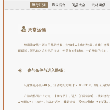
镖行江湖
风云擂台
问鼎大会
武林问鼎
周常运镖
镖局承蒙黑白两道的兄弟赏脸，走镖时从未出过纰漏，来我们镖局
雨飘摇，既已踏入这纷扰的江湖，便需有披荆斩棘、一往无前的决心。
参与条件与进入路径：
玩家角色等级≥40 级。活动时间为每日12: 00-23:30。镖行江
在游戏界面右上方点击【修行书】，进入【日常活动】，找到镖行
花剑雨(251,109)处，与其对话点击我要运镖，系统将弹出任务对话