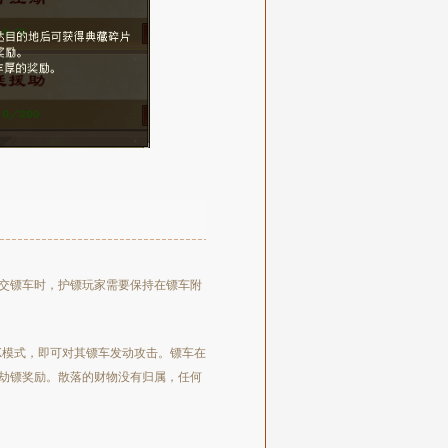
交镖车时，护镖玩家需要保持在镖车附
K模式，即可对其镖车发动攻击。镖车在
劫镖奖励。散落的财物没有归属，任何