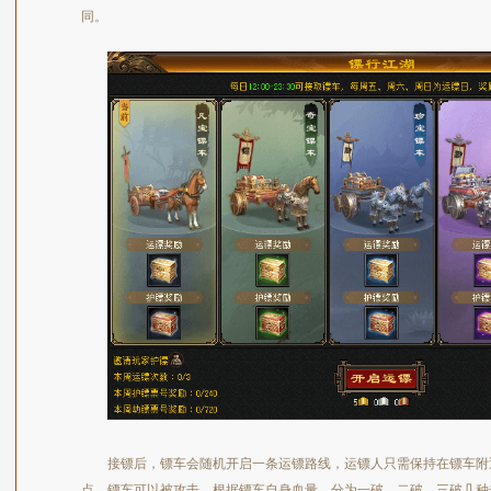
同。
接镖后，镖车会随机开启一条运镖路线，运镖人只需保持在镖车附
点。镖车可以被攻击，根据镖车自身血量，分为一破、二破、三破几种