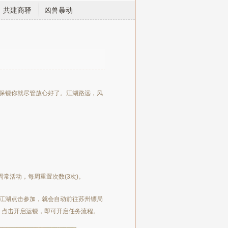
共建商驿
凶兽暴动
保镖你就尽管放心好了。江湖路远，风
湖为周常活动，每周重置次数(3次)。
江湖点击参加，就会自动前往苏州镖局
框，点击开启运镖，即可开启任务流程。