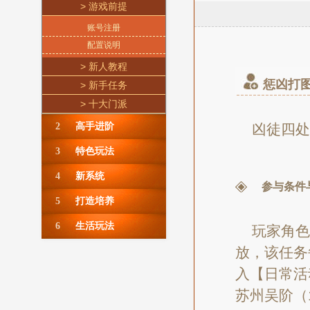
> 游戏前提
账号注册
配置说明
> 新人教程
惩凶打
> 新手任务
> 十大门派
2
高手进阶
凶徒四处
3
特色玩法
4
新系统
参与条件
5
打造培养
6
生活玩法
玩家角色
放，该任务
入【日常活
苏州吴阶（