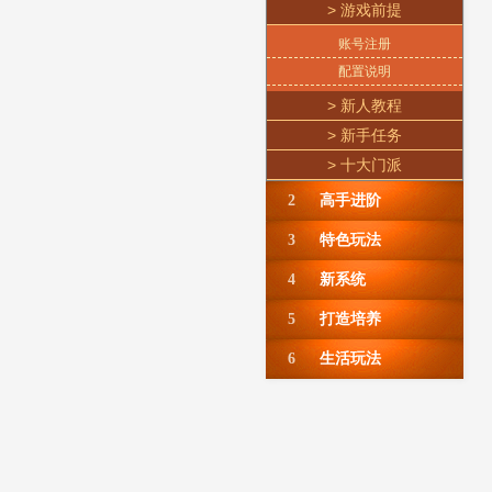
> 游戏前提
账号注册
配置说明
> 新人教程
> 新手任务
> 十大门派
2
高手进阶
3
特色玩法
4
新系统
5
打造培养
6
生活玩法