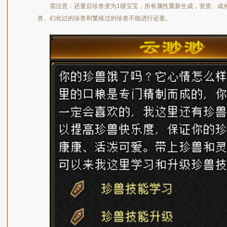
需注意：还童后珍兽变为1级宝宝，所有属性重新生成，资质、成
兽、幻化过的珍兽和繁殖过的珍兽不能进行还童。