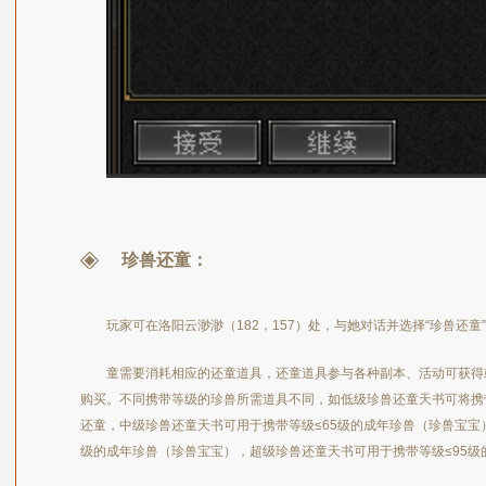
珍兽还童：
玩家可在洛阳云渺渺（182，157）处，与她对话并选择“珍兽还童
童需要消耗相应的还童道具，还童道具参与各种副本、活动可获得或
购买。不同携带等级的珍兽所需道具不同，如低级珍兽还童天书可将携
还童，中级珍兽还童天书可用于携带等级≤65级的成年珍兽（珍兽宝宝
级的成年珍兽（珍兽宝宝），超级珍兽还童天书可用于携带等级≤95级