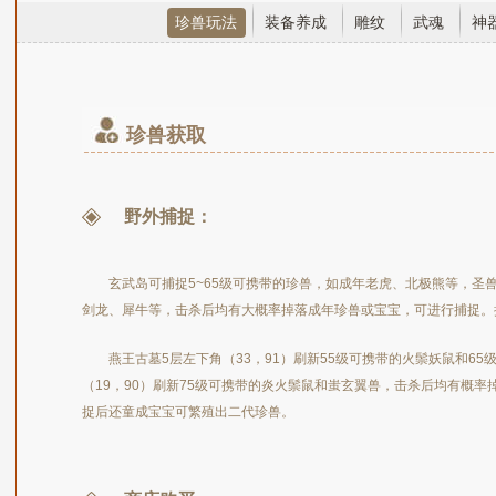
珍兽玩法
装备养成
雕纹
武魂
神
珍兽获取
野外捕捉：
玄武岛可捕捉5~65级可携带的珍兽，如成年老虎、北极熊等，圣
剑龙、犀牛等，击杀后均有大概率掉落成年珍兽或宝宝，可进行捕捉。
燕王古墓5层左下角（33，91）刷新55级可携带的火鬃妖鼠和6
（19，90）刷新75级可携带的炎火鬃鼠和蚩玄翼兽，击杀后均有概
捉后还童成宝宝可繁殖出二代珍兽。