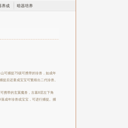
器养成
暗器培养
兽山可捕捉75级可携带的珍兽，如成年
捕捉后还童成宝宝可繁殖出二代珍兽。
5级可携带的玄翼魔兽，古墓8层左下角
率掉落成年珍兽或宝宝，可进行捕捉。捕