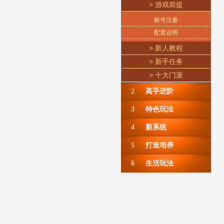
> 游戏前提
账号注册
配置说明
> 新人教程
> 新手任务
> 十大门派
2
高手进阶
3
特色玩法
4
新系统
5
打造培养
6
生活玩法