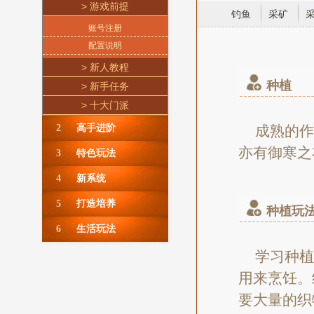
> 游戏前提
钓鱼
采矿
账号注册
配置说明
> 新人教程
种植
> 新手任务
> 十大门派
2
高手进阶
成熟的作
亦有御寒之
3
特色玩法
4
新系统
5
打造培养
种植玩
6
生活玩法
学习种植
用来烹饪。
要大量的织