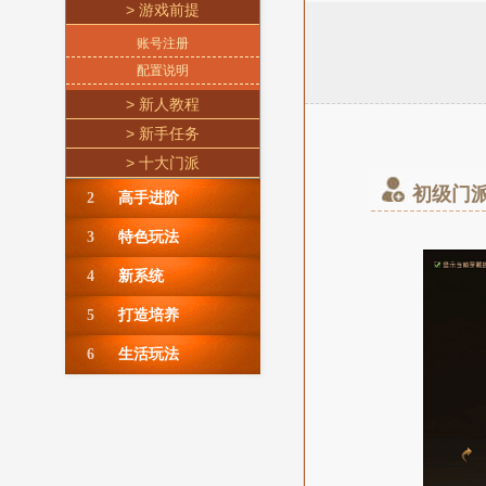
> 游戏前提
账号注册
配置说明
> 新人教程
> 新手任务
> 十大门派
初级门
2
高手进阶
3
特色玩法
4
新系统
5
打造培养
6
生活玩法